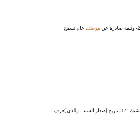
موظف
عام تسمح
اسم وتوقيع الشخص الذي كتب الشيك (المستفيد). 10- عنوان مكان السند. إعادة الكتابة: العنوان الذي يتم فيه دفع الشيك. 12- تاريخ إصدار السند ، والذي يُعرف