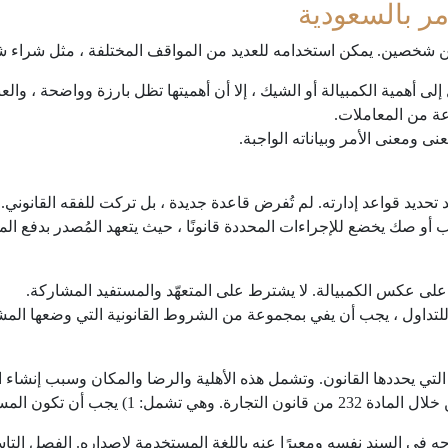
امر بالسعودية
بين شخصين. يمكن استخدامه للعديد من المواقف المختلفة ، مثل شراء 
لى أهمية الكمبيالة أو الشيك ، إلا أن أهميتها تظل بارزة وواضحة ، والع
عة من المعاملات.
 ومعنى الأمر وبياناته الواجبة.
ديد قواعد إدارته. لم تُفرض قاعدة جديدة ، بل تركت للفقه القانوني.
 أو صك يخضع للإجراءات المحددة قانونًا ، حيث يتعهد المُصدر بدفع 
ى عكس الكمبيالة. لا يشترط على المتعهّد والمستفيد المشاركة.
للتداول ، يجب أن يفي بمجموعة من الشروط القانونية التي وضعها المش
لتي يحددها القانون. وتشمل هذه الأهلية والرضا والمكان وسبب إنشاء ال
يجب أن تكون المسألة مكتوبة
جه في السند نفسه ومعبرًا عنه باللغة المستخدمة لإصداره. الفصل التاس