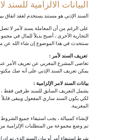
البيانات الالزامية للسند ل
السند الإذني هو مستند يستخدم لعقد اتفاق 
على الرغم من أن المعاملة بسند لأمر لا تصل إ
التجارية الأخرى ، أصبح بديلاً للمال في مجمو
سنتحدث في هذا الموضوع إن شاء الله عن معنى
تعريف السند لأمر :
تغاضى المشرع المغربي عن تعريف الأمر عند تح
يمكن تعريف السند الإذني على أنه صك مكتوب
بيانات السند لامر الإلزامية :
يشمل التعريف السابق للسند طرفين فقط ، عل
لكي يكون السند ساري المفعول ويبقى قابلاً 
المغربية.
لإنشاء كمبيالة ، يجب استيفاء جميع الشروط ا
تم وضع مجموعة من المتطلبات الإلزامية من خلال المادة 232 من قانون التجارة. وهي تشمل: 1) 
شرط استيفاء أمر أو بيان السند الذي تم إدرا