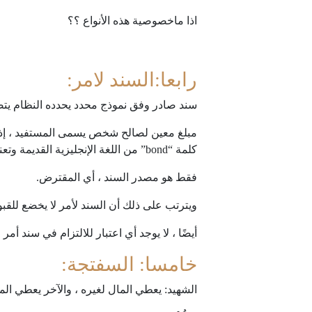
اذا ماخصوصية هذه الأنواع ؟؟
رابعا:السند لامر:
سند صادر وفق نموذج محدد يحدده النظام يتض
مبلغ معين لصالح شخص يسمى المستفيد ، إذا 
كلمة “bond” من اللغة الإنجليزية القديمة وتعني حرفياً “الوزن” أو “الحمل”. لذا ، أنت
فقط هو مصدر السند ، أي المقترض.
ويترتب على ذلك أن السند لأمر لا يخضع للقبو
أيضًا ، لا يوجد أي اعتبار للالتزام في سند أم
خامسا: السفتجة:
الشهيد: يعطي المال لغيره ، والآخر يعطي الم