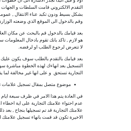
اولا و قبل البدا تجدر الاشارة الى ان خطوات
التقدم الالكتروني قامت السلطات و الجهات ال
بشكل بسيط ودون تكبد عناء الانتقال , عمو
وقم بالدخول الى الموقع الذي وضعته الوزارة
بعد قيامك بالدخول قم بالبحث عن مكان العلام
هو لازم , تاكد بانك تقوم بادخال المعلومات 
لا تتعرض لرجوع الطلب او لرفضه.
بعد قيامك بالتقدم بالطلب سوف يكون عليك 
التسجيل بعد انهاءك لهذه الخطوة مباشرة س
التجارية تستحق و على انها غير مخالفة لما يق
موضوع متصل بمقال تسجيل علامات تج
في العادة يتم هذا الامر في ظرف سبعة ايام م
عدم احتواء علامتك التجارية على اية اخطاء او
علامتك التجارية قد تم تسجيلها بنجاح , بعد
الاخيرة تكون قد قمت بانهاء تسجيل علامتك ا