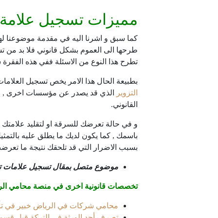
مميزات تسجيل علامة 
كما سبق و اشرنا اليه في مقدمة موضوعنا له
طرحها الى العموم بشكل قانوني فلا بد من ت
تطرح هذا النوع من الاسئلة ففي هذه الفقر
بطبيعة الحال هذا الامر يخص تسجيل العلامات 
التزوير
الذي قد يصدر عن مؤسسات اخرى , و ف
القانوني.
و في حالة تعرضك للسرقة او لتقليد علامتك ا
باسمك , كما يكون لديك ما يطلق عليه بالتمث
بسبب الاضرار التي قد تلحقك نتيجة ما تعرضت
موضوع متصل بمقال تسجيل علامات تج
تخصصات قانونية اخرى في منصة محامي الر
محامي شركات في الرياض خبير في تأس
تصرف أحد الورثة في التركة قبل قسمت