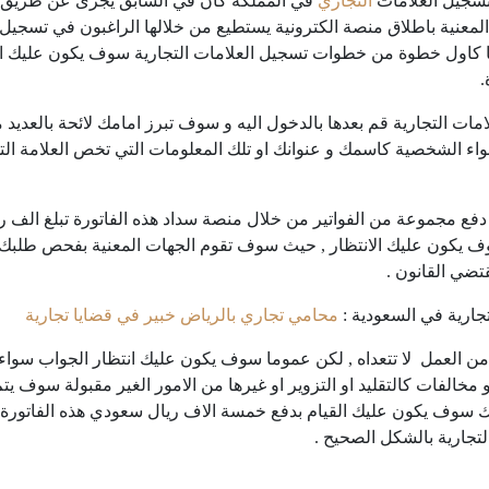
 تسجيل العلامات
التجاري
في المملكة كان في السابق يجرى عن طريق حضو
معنية باطلاق منصة الكترونية يستطيع من خلالها الراغبون في تسجيل عل
ما كاول خطوة من خطوات تسجيل العلامات التجارية سوف يكون عليك ال
.
ات التجارية قم بعدها بالدخول اليه و سوف تبرز امامك لائحة بالعديد 
سواء الشخصية كاسمك و عنوانك او تلك المعلومات التي تخص العلامة الت
دفع مجموعة من الفواتير من خلال منصة سداد هذه الفاتورة تبلغ الف
وف يكون عليك الانتظار , حيث سوف تقوم الجهات المعنية بفحص طلبك 
تضي القانون .
ارية في السعودية :
محامي تجاري بالرياض خبير في قضايا تجارية
ن العمل لا تتعداه , لكن عموما سوف يكون عليك انتظار الجواب سواء با
 مخالفات كالتقليد او التزوير او غيرها من الامور الغير مقبولة سوف يتم
 ذلك سوف يكون عليك القيام بدفع خمسة الاف ريال سعودي هذه الفاتورة 
لتجارية بالشكل الصحيح .