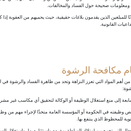
ة ومعلومات صحيحة حول الفساد والمخالفات.
ضمانًا للمبلغين الذين يقدمون بلاغات حقيقية، حيث يحميهم من العقوبة إذ
يات القانونية.
ام مكافحة الرشوة
من أهم المواد التي تعزز النزاهة وتحد من ظاهرة الفساد والرشوة في
شوة:
سابعة إلى منع استغلال الوظيفة أو الوكالة لتحقيق أي مكاسب غير مشرو
شخص وظيفته في الحكومة أو المؤسسة العامة متخذًا لإجراء مهم من وظائف
ية للمحظوظ الذي ينتفع بها.
أفعال التي تجمع بين امتلاك السلطة بمفرده واستئثاره بها، واستغلال