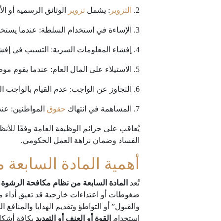
2.
التزوير
: يشمل
تزوير
الوثائق الرسمية أو الأ
3. الإساءة في استخدام السلطة: عندما يستخدم موظف حكومي سلطته أو نفوذه بطريقة غير مشروعة لتحقيق مكاسب شخصية أو مصالح خاصة.
4. إفشاء المعلومات السرية: التسبب في إفشاء المعلومات السرية أو الحصول عليها بطرق غير قانونية.
5. الاستيلاء على المال العام: عندما يقوم موظف حكومي بسرقة أموال الدولة أو المال العام.
6. التجاوز عن الواجب: عدم القيام بالواجب الرسمي بشكل مناسب أو الإهمال في القيام بالمهام الموكلة له.
7. المساهمة في انتهاك
حقوق
المواطنين: عن
يُعاقب على جرائم الوظيفة العامة وفقًا للأنظ
الفساد وضمان نزاهة العمل الحكومي.
أهمية المادة السابعة
تُعد
المادة السابعة من نظام مكافحة الرشوة
ف
ضغوطات أو اعتداءات خارجية قد تعيق أداء مها
والقبول” أو التواطؤ وتقديم الهدايا والمناف
استخدام
القوة أو العنف أو التهديد
بكافة أشكال