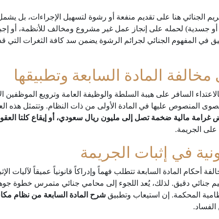
ريم الجنائي هنا على تقديم منفعة أو رشوة لتسهيل الإجراءات، بل يشم
 أو جسدية) لحمله على إنجاز عمل غير مشروع ومخالف للأنظمة، أو إجبا
دقيق في المفهوم الجنائي لجرائم الرشوة يضمن سد كافة الثغرات التي قد
 مخالفة المادة السابعة وتطبيقها
بالاعتداء السافر على هيبة السلطة والوظيفة العامة وترويع الموظفين 
قصوى المنصوص عليها في المادة الأولى من ذات النظام. وتتمثل هذه ال
امة مالية ضخمة تصل إلى مليون ريال سعودي، أو إيقاع كلتا العقوبت
 على الجريمة.
ونية في إثبات الجريمة
فة أحكام المادة السابعة تتطلب فهماً وإدراكاً قانونياً عميقاً لآليات ا
ييم جنائي دقيق. لذلك، يُعد اللجوء إلى محامي جنائي متمرس خطوة جوه
امية المحكمة. إن استيعاب وتطبيق
شرح المادة السابعة من نظام مكا
الفساد.