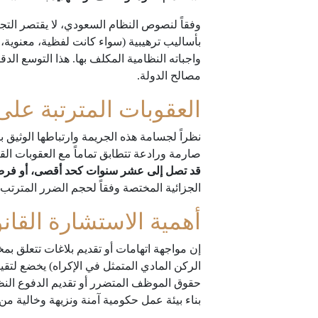
وفقاً لنصوص النظام السعودي، لا يقتصر التج
بأساليب ترهيبية (سواء كانت لفظية، معنوية،
واجباته النظامية المكلف بها. هذا التوسع ال
مصالح الدولة.
العقوبات المترتبة على
نظراً لجسامة هذه الجريمة وارتباطها الوثيق 
صارمة ورادعة تتطابق تماماً مع العقوبات ال
قد تصل إلى عشر سنوات كحد أقصى، أو فرض غر
الجزائية المختصة وفقاً لحجم الضرر المترتب
أهمية الاستشارة القان
إن مواجهة اتهامات أو تقديم بلاغات تتعلق بمخال
الركن المادي المتمثل في الإكراه) يخضع لتق
حقوق الموظف المتضرر أو تقديم الدفوع النظ
بناء بيئة عمل حكومية آمنة ونزيهة وخالية من 