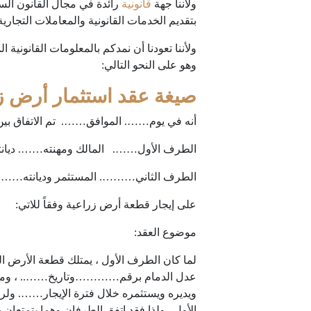
ولأننا جهة
قانونية
رائدة في مجال القانون الس
بتقديم الخدمات القانونية والمعاملات التجارية
ولأننا تعودنا أن نمدكم بالمعلومات القانون
وهو على النحو التالي:
صيغة عقد استثمار أرض زر
أنه في يوم……. الموافق……. تم الاتفاق بين 
الطرف الأول……. المالك ومهنته……. د
الطرف الثاني………. المستثمر وديانته…
على إيجار قطعة أرض زراعية وفقاً للاتي:
موضوع العقد:
لما كان الطرف الأول ، يمتلك قطعة الأرض
عدل الدمام برقم…………وتاريخ…….. ، ومساح
ويديره ويستثمره خلال فترة الإيجار……. ولر
الأول . ولذا فقد اتفق الطرفان وهما يتمتعان ب