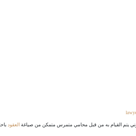
lawye
وني يتم القيام به من قبل محامي متمرس متمكن من صياغة
العقود
باحت