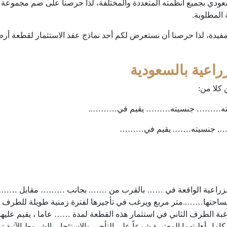
عودي بجميع أنظمته المتعددة والمختلفة، لذا حرصنا على ضم مجموعة
 المطلوبة.
ية المفيدة، لذا حرصنا أن نستعرض لكم أحد نماذج عقد الاستثمار لقطع
اعية بالسعودية
كلا من:
يانته……… جنسيته……… يقيم في………..
……. جنسيته……. يقيم في………
 الزراعية الواقعة في …… بالقرب من ……. بجانب ……… مقابل …….. 
تها……..متر مربع ويرغب في تأجيرها لفترة زمنية طويلة للطرف ا
غبة الطرف الثاني في استثمار هذه القطعة لمدة …… عاما ، يقيم علي
كامل أهليتهما المعتبرة شرعاً على التأجير والاستئجار بالشروط الآتية :