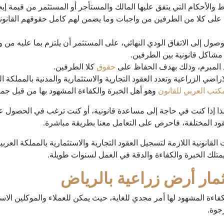
لأحكام التي يتفق عليها المالك والمستأجر أو المستثمر من قيمة إيجاري
 على كلا من الطرفين من واجبات وما يضمن لهم كامل حقوقهم القانوني
وصول إلى الاتفاق الودي النهائي، على المستثمر أن يلتزم بما عليه من
شاكل قانونية بين الطرفين.
 المبرم، وذلك بهدف الحفاظ على
حقوق
كلا الطرفين.
راضي الزراعية وتعدد العقود التجارية والاستثمارية والمدنية بالمملكة ا
كتب العربي للقانون
وهو أهل الخبرة والكفاءة المشهود بها من قبل جميع
ا إذا كنت في حاجة إلى مساعدة قانونية، أو كنت ترغب في الحصول عل
قود المختلفة، فاحرص على التعامل معنا بطريقة مباشرة.
ت القانونية اللازمة لتسجيل العقود التجارية والاستثمارية بالمملكة ال
يمتلك الخبرة والكفاءة والدقة في العمل لسنوات طويلة.
ار أرض زراعية بالرياض
فاءة المشهود لها أمر مجدي للغاية، حيث يمكن للعملاء والموكلين الاستف
جوة.