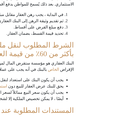
الاستثماري. بعد ذلك يُسمح للمواطن بدفع أقس
في البداية ، يجب رهن العقار مقابل مبل
ثم تقديم وثيقة الرهن إلى البنك العقاري
دفع مبلغ القرض على أقساط.
تحديد قيمة القسط، بضمان العقار.
الشرط المطلوب لنقل ملكي
بأكثر من 60٪ من قيمة العقار.
البنك العقاري هو مؤسسة ستقرض المال لمن ي
الإقراض
الخاص
بالبنك في أنه يجب على عملائ
يجب أن يكون البنك على استعداد لنقل ا
يحق للبنك عرض العقار للبيع دون
استش
يجب أن يكون سعر البيع مماثلاً لسعر 
أيضًا ، لا يمكن تخصيص الملكية إلا لشخص 
المستندات المطلوبة عند 