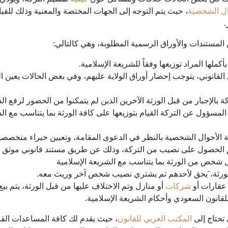
ل الشخصية
، حيث يتم التوجه إلى الجهات المختصة والمعنية وذلك للقي
.
 المستندات والأوراق الرسمية المطلوبة، وهي كالتالي:
ملها المراد توزيعها وفقاً للشريعة الإسلامية.
انوني، يتوجب إحضار أوراق الولاية عليهم، وفي بعض الحالات يعين الق
الإجبار من قبل الورثة الآخرين الذين لم يتمكنوا من الحضور لرفع 
سؤول عن التركة القيام بتوزيعها على كافة الورثة بما يتناسب مع الشر
 الأحوال الشخصية بالنظر في الدعوى المقامة، وتعيين خبراء متخصصين
م الحصول على نصيب من التركة، وذلك عن طريق مستند قانوني موثق يس
 شخص من الورثة بما يتناسب مع الشريعة الإسلامية
الورثة، َيحق لأحدهم تم يشتري نصيب شخص آخر وريث معه.
 عقارات أو
شركات
أو منازل وتم الاختلاف عليها من قبل الورثة، يتم بيع
 للقانون السعودي وأحكام الشريعة الإسلامية.
 تحتاج إلى
المكتب العربي للقانون
، حيث يقدم لك كافة المساعدات القان