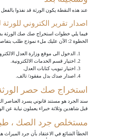
عند هذه النقطة يكون الورثة قد نفذوا بالف
اصدار تقرير الكتروني للورثة 
الخطوة 2: الآن عليك ملء نموذج طلب بتفاصيل عن والديك المتوفين ، والزوج /
الدخول الى موقع وزارة العدل الالكترو
اختيار قسم الخدمات الالكترونية.
اختيار تبويب كتابات العدل.
اصدار صدك بدل مفقود/ تالف.
استخراج صك حصر الورثة 
سند الجرد هو مستند قانوني يسرد العناصر الت
قبل شاهدين وثلاثة خبراء يعملون نيابة عن الو
مستخلص جرد الصك ، طبيعت
الخطأ الشائع في الاعتقاد بأن جرد الميراث ه