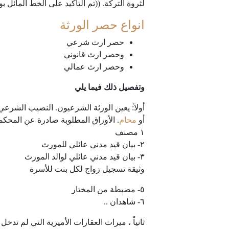
لثروة التركة. ((تم التأكيد على الخط المائل ب
انواع حصر الورثة
حصر ارث شرعي
وحصر ارث قانوني
وحصر ارث عمالي
وتفصيل ذلك فيما يلي
أولاً: يعين الورثة الشرعيون. النصيب الشر
أو
محام
. الأوراق المطلوبة صادرة عن المحكم
١ مصنف
٢- بيان قيد مدني عائلي للمورث
٣- بيان قيد مدني عائلي لوالد المورث
وثيقة تسجيل زواج لكل بنت للأسرة
٥- مضبطة من المختار
٦- شاهدان ..
ثانياً ، ميراث العقارات الأميرية التي لم تدخل