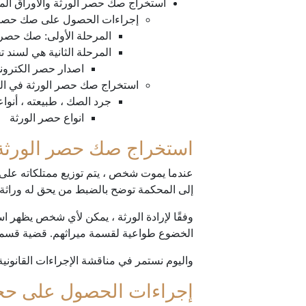
استخراج صك حصر الورثة والاوراق الم
إجراءات الحصول على صك حصر ال
المرحلة الأولى: صك حصر ا
المرحلة الثانية هي لسند 
اصدار حصر الكترون
استخراج صك حصر الورثة في الق
جرد الصك ، طبيعته ، أنواع
انواع حصر الورثة
استخراج صك حصر الورثة 
عندما يموت شخص ، يتم توزيع ممتلكاته على ا
إلى المحكمة توضح بالضبط من يحق له وراثة 
وفقًا لإرادة الورثة ، يمكن لأي شخص يظهر 
الخضوع طواعية لقسمة ميراثهم. قضية قسمة 
واليوم نستمر في مناقشة الإجراءات القانوني
إجراءات الحصول على حجة 