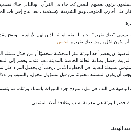
مسلمون يرثون بعضهم البعض كما جاء في القرآن ، وبالتالي هناك نصيب
ار على أقارب المتوفى وفق الشريعة الإسلامية ، بعد اتباع إجراءات الح
رة:
ة تسمى “صك تقرير”. تخبر الوثيقة الورثة الذين لهم الأولوية وتوضح مق
ي أن يكون لكل وريث صك تقريره
الخاص
.
الوصية أن يحضر أحد الورثة مقر المحكمة شخصيًا أو من خلال ممثله الق
وريث إحضار بطاقة الحالة الخاصة بالمدينة معه عندما يحضر إلى المح
توفى بسيطة للغاية. في الخطوة الأولى ، يجب أن يحصل المرء على ن
، يجب أن يكون المستند مختومًا من قبل مسؤول مخول. والسبب وراء 
الوصية هي البدء في ملء نموذج جرد الميراث بأسماء ورثتك. قم بتسمية 
 حصر الورثة هي معرفة نسب وعلاقة أولاد المتوفى.
بعد الهدية.