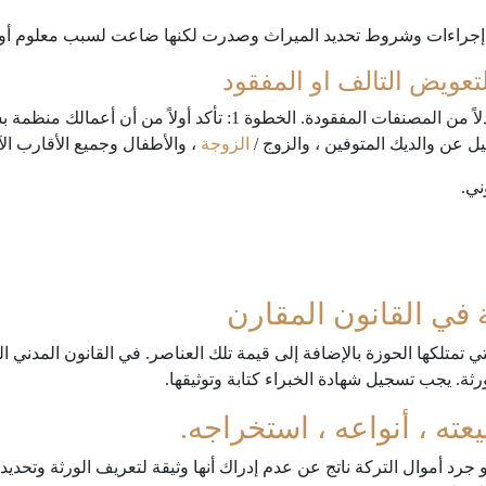
عل إجراءات وشروط تحديد الميراث وصدرت لكنها ضاعت لسبب معلوم أو 
لتعويض التالف او المفقود
فيما يلي خطوات استخراج صك صك الورثة بدلاً من المصنفات المفقودة. 
الزوجة
، والأطفال وجميع الأقارب ال
ني.
في القانون المقارن
ي تمتلكها الحوزة بالإضافة إلى قيمة تلك العناصر. في القانون المدني
رثة. يجب تسجيل شهادة الخبراء كتابة وتوثيقها.
ه ، أنواعه ، استخراجه.
و جرد أموال التركة ناتج عن عدم إدراك أنها وثيقة لتعريف الورثة وتحد