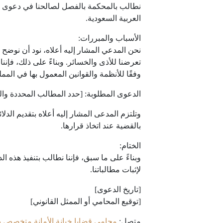
نطالب بالمحكمة بالفصل لصالحنا في دعوى خيا
العربية السعودية.
الأسباب والمبررات:
نحن المدعي المشار إليه أعلاه، نود أن نوضح أن
تعرضنا للأذى والخسائر. وبناءً على ذلك، فإن
وفقًا للأنظمة والقوانين المعمول بها في الممل
الدعوى المطلوبة: [حدد المطالب المحددة وا
وتلتزم المدعى المشار إليه أعلاه بتقديم الد
بالقضية عند اتخاذ قرارها.
الختام:
وبناءً على ما سبق، فإننا نطالب بتنفيذ هذه ا
لإثبات مطالباتنا.
[تاريخ الدعوى]
[توقيع المحامي أو الممثل القانوني]
متصل:
محامي قضايا خيانة الأمانة متخصص بال