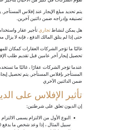
يتم تحديد مبلغ الإيجار عند إفلاس المستأجر. 
تصنيفه وإدراجه ضمن دائنين آخرين.
هل يمكن لنشاط
تجاري
تأجير عقار واستخدامه
حتى إذا لم يتلق المالك الدفع ، فإنه لا يزال م
غالبًا ما تؤجر الشركات العقارات كمكان للمها
تحصيل إيجار آخر عامين قبل تقديم طلب الإفل
عندما تؤجر الشركات عقارًا ، غالبًا ما تستخ
المستأجر بإفلاس المستأجر. يتم تحصيل إيجار 
ضمن الدائنين الآخري
تأثير الإفلاس على الدي
إن الديون تعلق على شرطتين:
النوع الأول من الالتزام يسمى الالتزام
سبيل المثال ، إذا وعد شخص ما بدفع 100 دولار إلى شخص آخر غدًا وأن 100 دولار لم تكن موجودة حتى اليوم التالي ، فإن الوعد لا يكون قابلاً للتنفيذ