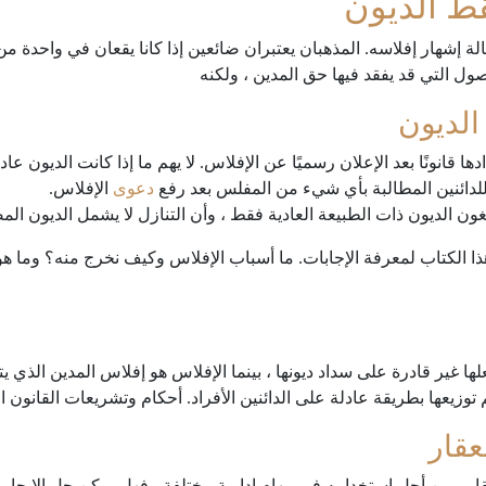
ط الديون
ة إشهار إفلاسه. المذهبان يعتبران ضائعين إذا كانا يقعان في واحدة من
لأصول التي قد يفقد فيها حق المدين ، ولكنه
الديون
ها قانونًا بعد الإعلان رسميًا عن الإفلاس. لا يهم ما إذا كانت الديون عاد
ق للدائنين المطالبة بأي شيء من المفلس بعد رفع
دعوى
الإفلاس.
لغون الديون ذات الطبيعة العادية فقط ، وأن التنازل لا يشمل الديون الم
ذا الكتاب لمعرفة الإجابات. ما أسباب الإفلاس وكيف نخرج منه؟ وما هو
ها غير قادرة على سداد ديونها ، بينما الإفلاس هو إفلاس المدين الذي 
زيعها بطريقة عادلة على الدائنين الأفراد. أحكام وتشريعات القانون ا
عقار
ار ، من أجل استخدامه في مهام إدارية مختلفة ، فهل يمكن حل الإيجار 