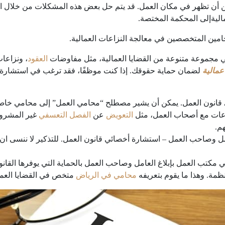
مكن أن تظهر في مكان العمل. قد يتم حل بعض هذه المشكلات من خلال
ليةإلى المحكمة المختصة.
امين المتخصصين في معالجة النزاعات العمالية.
في مجموعة متنوعة من القضايا العمالية، مثل مفاوضات
العقود
، ونزاعا
عمالية
لضمان حماية حقوقك. إذا كنت موظفًا، فقد ترغب في استشارة
نون العمل. يمكن أن يشير مصطلح “محامي العمل” إلى محامي خاص 
اعات مع أصحاب العمل، مثل
التعويض
عن
الفصل التعسفي
غير المشروع
م.
ل وصاحب العمل – استشارة أخصائي قانون العمل. للتذكير لا ننسى ان
مي مكتب العمل بإبلاغ العامل وصاحب العمل بالحماية التي يوفرها القان
ظمة. وهذا ما يقوم بتعريفه
محامي في الرياض
متخص في القضايا العمال