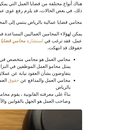
هناك أنواع مختلفة من قضايا العمل التي ي
ذلك، في بعض الحالات، قد يلزم رفع عوى عما
محامي قضايا عمالية بالرياض ينتمي إلى المح
يمكن لهؤلاء المحامين العماليين المساعدة 
عمل، فقد ترغب في
استشارة
محامي قضايا 
حقوقك قد انتهكت.
محامي العمل هو محامي متخصص في قا
يمثل محامو العمل الموظفين في النز
يتفاوضون بشأن العقود نيابة عن عملائه
محامي العمل والمدافع عن
حقوق
العم
بالرياض
بناءً على معرفته القانونية ، يقوم محا
وصاحب العمل هو الجهل بالقوانين والأن